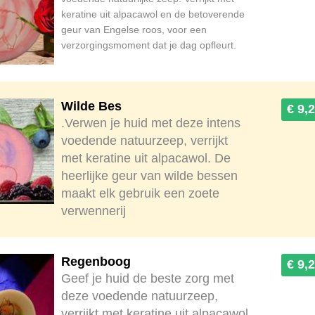
keratine uit alpacawol en de betoverende
geur van Engelse roos, voor een
verzorgingsmoment dat je dag opfleurt.
Wilde Bes
€ 9,
.Verwen je huid met deze intens
voedende natuurzeep, verrijkt
met keratine uit alpacawol. De
heerlijke geur van wilde bessen
maakt elk gebruik een zoete
verwennerij
Regenboog
€ 9,
​Geef je huid de beste zorg met
deze voedende natuurzeep,
verrijkt met keratine uit alpacawol.