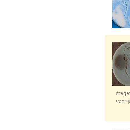
toegev
voor 