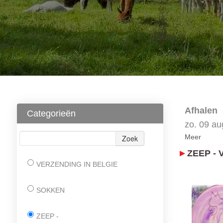
Afhalen
Categorieën
zo. 09 a
Meer
Zoek
ZEEP -
VERZENDING IN BELGIE
SOKKEN
ZEEP -