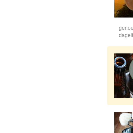
genoe
dagel