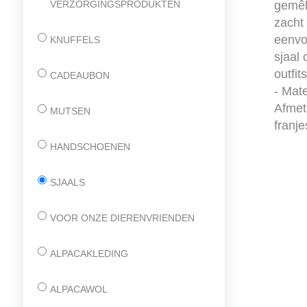
VERZORGINGSPRODUKTEN
gemêle
zacht
eenvo
KNUFFELS
sjaal
outfit
CADEAUBON
- Mat
Afmet
MUTSEN
franj
HANDSCHOENEN
SJAALS
VOOR ONZE DIERENVRIENDEN
ALPACAKLEDING
ALPACAWOL