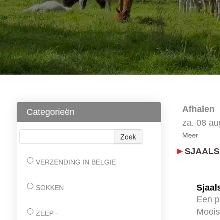
Afhalen
Categorieën
za. 08 a
Meer
Zoek
SJAALS
VERZENDING IN BELGIE
Sjaal
SOKKEN
Een p
Moois
ZEEP -