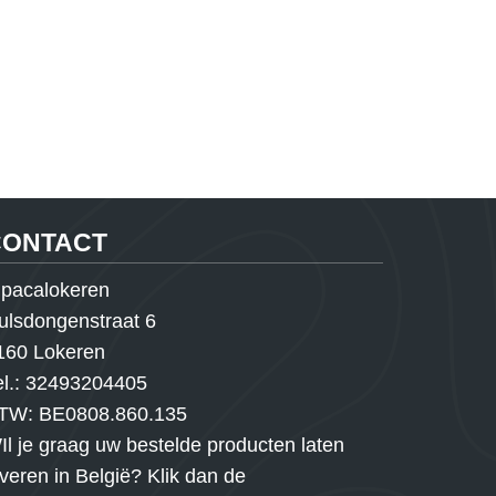
CONTACT
lpacalokeren
ulsdongenstraat 6
160 Lokeren
el.:
32493204405
TW:
BE0808.860.135
Il je graag uw bestelde producten laten
everen in België? Klik dan de